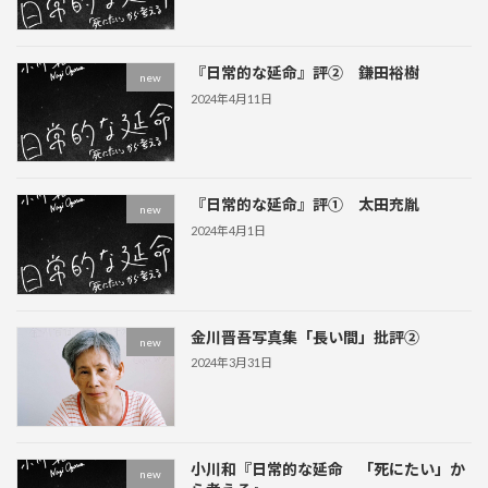
『日常的な延命』評② 鎌田裕樹
new
2024年4月11日
『日常的な延命』評① 太田充胤
new
2024年4月1日
金川晋吾写真集「長い間」批評②
new
2024年3月31日
小川和『日常的な延命 「死にたい」か
new