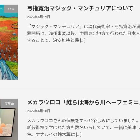
弓指寛治マジック・マンチュリアについて
new
2022年4月19日
「マジック・マンチュリア」は現代美術家・弓指寛治が
蒙開拓は、満州事変以後、中国東北地方で行われた日本
することで、治安維持と民 […]
メカラウロコ「鮭らは海から川へーフェミニ
展覧会
2022年4月18日
メカラウロコさんの個展をずっと楽しみにしていました。
新芸術校で学ばれた方も数名いらしていて、一緒に美味し
生。ナナルイの鈴木薫は […]