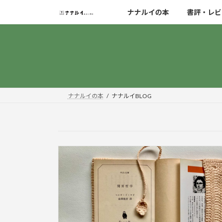
コ
ナ
ナナルイの本
書評・レビ
ン
ビ
テ
ゲ
ン
ー
ツ
シ
へ
ョ
ス
ン
キ
に
ナナルイの本
ナナルイBLOG
ッ
移
プ
動