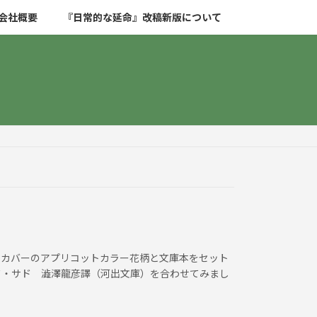
会社概要
『日常的な延命』改稿新版について
ックカバーのアプリコットカラー花柄と文庫本をセット
ド・サド 澁澤龍彦譯（河出文庫）を合わせてみまし